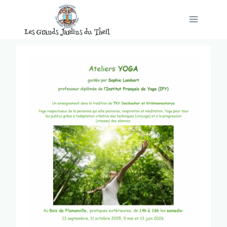
Aller
au
Les Grands Jardins du Theil
contenu