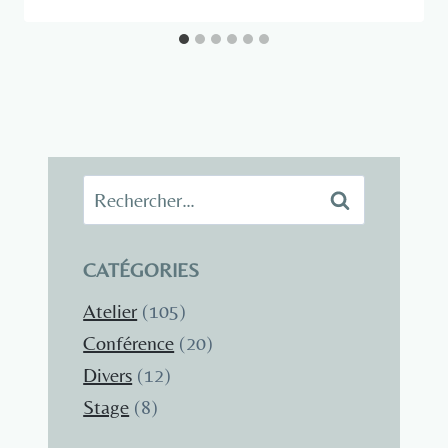
Rechercher :
CATÉGORIES
Atelier
(105)
Conférence
(20)
Divers
(12)
Stage
(8)