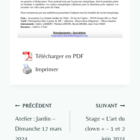
Télécharger en PDF
Imprimer
Navigation
PRÉCÉDENT
SUIVANT
de
Atelier : Jardin –
Stage « L’art du
Dimanche 17 mars
clown » – 1 et 2
l’article
2024
juin 2024