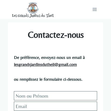
Aller
au
Les Grands Jardins du Theil
contenu
Contactez-nous
De préférence, envoyez-nous un email à
lesgrandsjardinsdutheil@gmail.com
ou remplissez le formulaire ci-dessous.