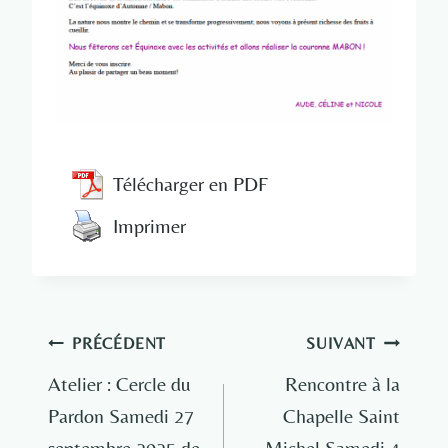
Télécharger en PDF
Imprimer
Navigation
PRÉCÉDENT
SUIVANT
de
Atelier : Cercle du
Rencontre à la
Pardon Samedi 27
Chapelle Saint
l’article
septembre 2025 de
Michel Samedi 4