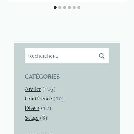
Rechercher :
CATÉGORIES
Atelier
(105)
Conférence
(20)
Divers
(12)
Stage
(8)