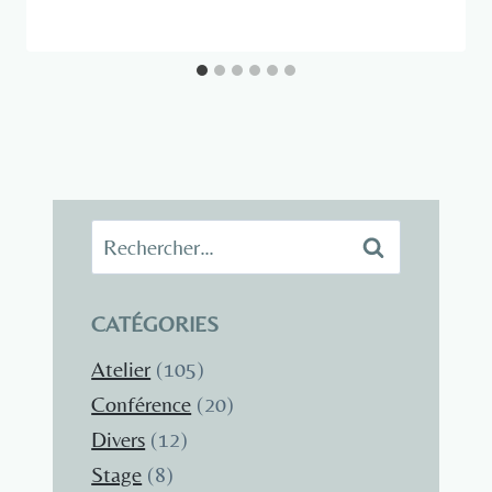
Rechercher :
CATÉGORIES
Atelier
(105)
Conférence
(20)
Divers
(12)
Stage
(8)