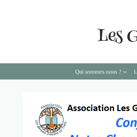
Aller
au
contenu
Les 
Qui sommes-nous ?
L