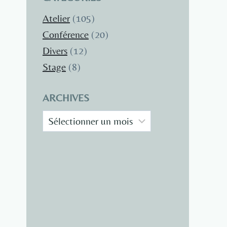
Atelier
(105)
Conférence
(20)
Divers
(12)
Stage
(8)
ARCHIVES
Archives