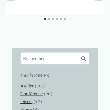
Rechercher :
CATÉGORIES
Atelier
(105)
Conférence
(20)
Divers
(12)
Stage
(8)