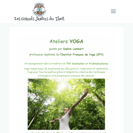
Aller
au
Les Grands Jardins du Theil
contenu