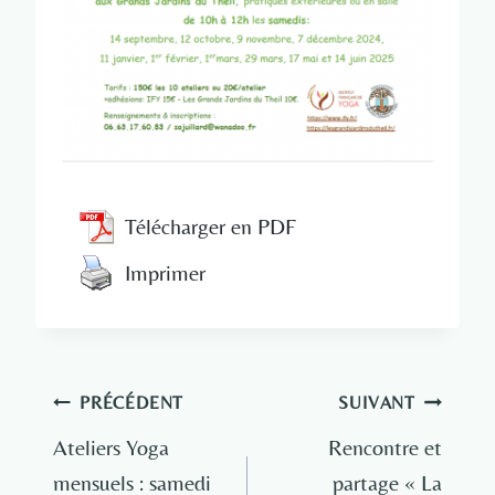
Télécharger en PDF
Imprimer
Navigation
PRÉCÉDENT
SUIVANT
de
Ateliers Yoga
Rencontre et
mensuels : samedi
partage « La