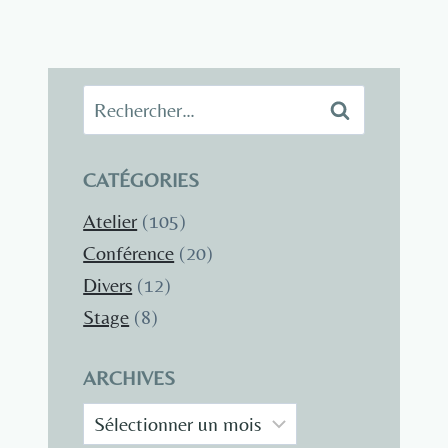
Rechercher :
CATÉGORIES
Atelier
(105)
Conférence
(20)
Divers
(12)
Stage
(8)
ARCHIVES
Archives